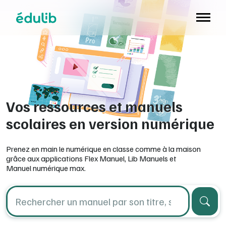
Aller à l'en-tête
Aller à la navigation
Aller au contenu principal
Aller au pied de page
Vos ressources et manuels
scolaires en version numérique
Prenez en main le numérique en classe comme à la maison
grâce aux applications Flex Manuel, Lib Manuels et
Manuel numérique max.