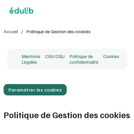
Aller à l'en-tête
Aller à la navigation
Aller au contenu principal
Aller au pied de page
Accueil
/
Politique de Gestion des cookies
Mentions
CGV/CGU
Politique de
Cookies
Légales
confidentialité
Paramétrer les cookies
Politique de Gestion des cookies