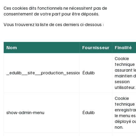
Ces cookies dits fonctionnels ne nécessitent pas de
consentement de votre part pour être déposés.
Vous trouverez la liste de ces derniers ci-dessous :
Nom
Fournisseur
Finalité
Cookie
technique
assurant l
_edulib__site__production_session
Édulib
maintien d
session
utilisateur.
Cookie
technique
enregistran
show-admin-menu
Édulib
le menu es
déployé o
non.