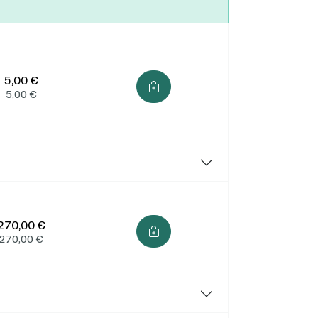
s de
5,00 €
5,00
€
es
À la
mémo
ande
270,00 €
crets
270,00
€
ion.