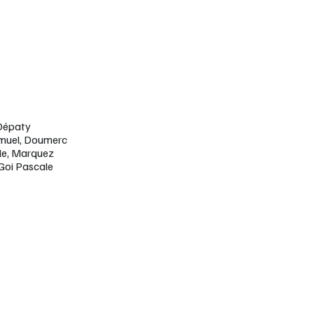
-Dépaty
muel, Doumerc
le, Marquez
Goi Pascale