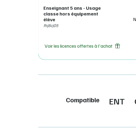
Enseignant 5 ans - Usage
classe hors équipement
N
élève
fhj8cj05
Voir les licences offertes à l'achat
Compatible
ENT