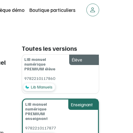
thèque démo
Boutique particuliers
Toutes les versions
LIB manuel
Élève
el
numérique
PREMIUM élève
9782210117860
Lib Manuels
LIB manuel
Enseignant
numérique
PREMIUM
enseignant
9782210117877
in