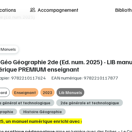
cations
Accompagnement
Biblio
e (Ed. num. 2025)
b Manuels
Géo Géographie 2de (Ed. num. 2025) - LIB manu
rique PREMIUM enseignant
apier: 9782210117624
EAN numérique: 9782210117877
ard
Enseignant
2023
Lib Manuels
e général et technologique
2de générale et technologique
raphie
Histoire-Géographie
25, un manuel numérique enrichi avec :
ne
pratique pédagogique
mise en lumière avec des fiches « Le Co