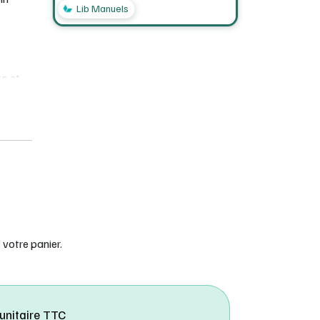
Lib Manuels
ts
et
s,
e
un
;
votre panier.
ruire
anque
 unitaire TTC