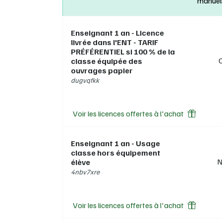
manuel
é
2
2
Enseignant 1 an - Licence
d
livrée dans l'ENT - TARIF
c
PRÉFÉRENTIEL si 100 % de la
d
classe équipée des
d
ouvrages papier
p
dugvqfkk
Pour l
maison
Voir les licences offertes à l'achat
4
d
p
Enseignant 1 an - Usage
d
classe hors équipement
d
N
élève
l
4nbv7xre
d
Config
Voir les licences offertes à l'achat
consul