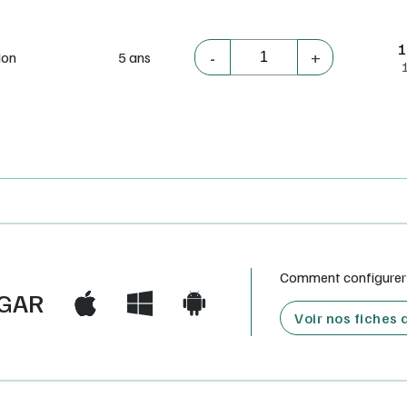
1
-
+
on
5 ans
Comment configurer e
GAR
Voir nos fiches