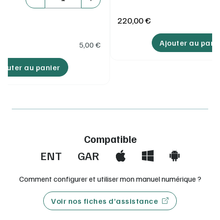
220,00 €
Ajouter au pani
5,00
€
jouter au panier
Compatible
ENT
GAR
Comment configurer et utiliser mon manuel numérique ?
Voir nos fiches d’assistance