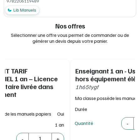
9782206119489
des ressources complémentaires offertes dans votre
manuel numérique enseignant : les corrigés des activités
Lib Manuels
Nos offres
Sélectionner une offre vous permet de commander ou de
générer un devis depuis votre panier.
NT TARIF
Enseignant 1 an - Us
IEL 1 an – Licence
hors équipement élè
taire livrée dans
1h65tygf
sement
Ma classe possède les manuels
Durée
sède les manuels papiers
Oui
Quantité
-
Quantité
1 an
Quantité
-
+