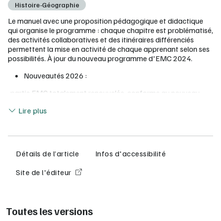
Histoire-Géographie
Le manuel avec une proposition pédagogique et didactique
qui organise le programme : chaque chapitre est problématisé,
des activités collaboratives et des itinéraires différenciés
permettent la mise en activité de chaque apprenant selon ses
possibilités. À jour du nouveau programme d'EMC 2024.
Nouveautés 2026 :
-partie EMC totalement renouvelée, conforme au nouveau
programme 2024 ;
Lire moins
Lire plus
-partie géographie actualisée (documents et données
chiffrées).
Une structure simple et récurrente, adaptée aux
Détails de l’article
Infos d'accessibilité
contraintes horaires pour mettre les apprenants au
centre des activités
Site de l'éditeur
Toutes les capacités sont mises en œuvre au fil des
chapitres
Pour faciliter l'apprentissage : -les notions et les mots-
clés clairement identifiés ; -des frises et des cartes pour
Toutes les versions
rassembler les repères chronologiques et spatiaux -les
leçons podcastables par les apprenants -des quiz pour