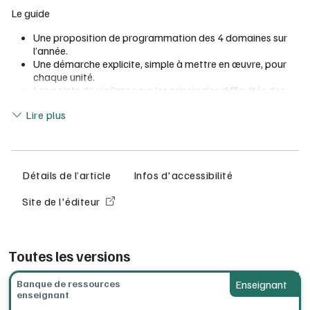
Le guide
Une proposition de programmation des 4 domaines sur
l’année.
Une démarche explicite, simple à mettre en œuvre, pour
chaque unité.
Les points de vigilance sur les principales difficultés des
élèves.
Lire moins
Lire plus
Des propositions pour les dictées en lien avec chaque
unité.
Des prolongements pour adapter les séances aux besoins
de vos élèves.
Détails de l’article
Infos d'accessibilité
La banque de ressources
Site de l'éditeur
Les fiches d’évaluation et de remédiation modifiables.
Les cartes mentales associées aux « Je retiens » à
imprimer.
Le matériel de manipulation.
Toutes les versions
Des activités d’expression orale pour mettre en œuvre les
notions de langue.
Les corrigés de tous les exercices.
Banque de ressources
Enseignant
enseignant
Nos ouvrages étant destinés exclusivement à une utilisation en