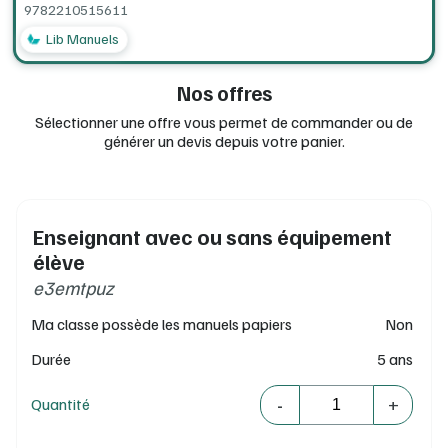
9782210515611
classe, les ressources associées (dont les corrigés) sont
uniquement mises à disposition des enseignants dans le cadre
Lib Manuels
de la préparation de leurs cours. Ces ressources ne sont donc
pas accessibles aux parents et aux élèves.
Nos offres
Sélectionner une offre vous permet de commander ou de
générer un devis depuis votre panier.
Enseignant avec ou sans équipement
élève
e3emtpuz
Ma classe possède les manuels papiers
Non
Durée
5 ans
Quantité
-
+
Quantité