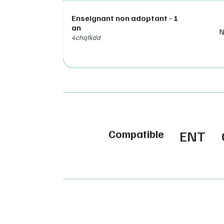
Enseignant non adoptant - 1
an
N
4chqfkdd
Compatible
ENT