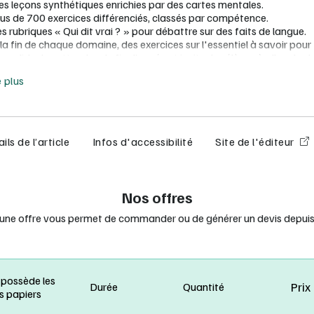
es leçons synthétiques enrichies par des cartes mentales.
lus de 700 exercices différenciés, classés par compétence.
s rubriques « Qui dit vrai ? » pour débattre sur des faits de langue.
la fin de chaque domaine, des exercices sur l'essentiel à savoir pour
nsolider les attendus de fin d’année et inciter les élèves à aller plus lo
e moins
e plus
lasse équipée* :
a version numérique enseignant avec :
les diaporamas à vidéoprojeter pour faciliter la mise en œuvre d
séances de manipulation.
ils de l’article
Infos d'accessibilité
Site de l'éditeur
les cartes mentales à vidéoprojeter en complément des « Je retie
e générateur d’exercices pour créer des fiches différenciées
upplémentaires.
Nos offres
réserve d'un équipement de 15 manuels papier minimum.
 une offre vous permet de commander ou de générer un devis depuis 
 possède les
Prix
Durée
Quantité
s papiers