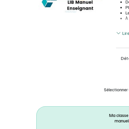
D
P
Le
À 
co
Lir
Lir
Le + c
L
Déta
L
s
*Sous 
Sélectionner
Ma classe
manuel